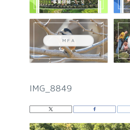
ＭＦＡ
IMG_8849