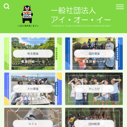
熊本募集
福岡募集
大分募集
おしらせ
ＭＦＡ
団体概要