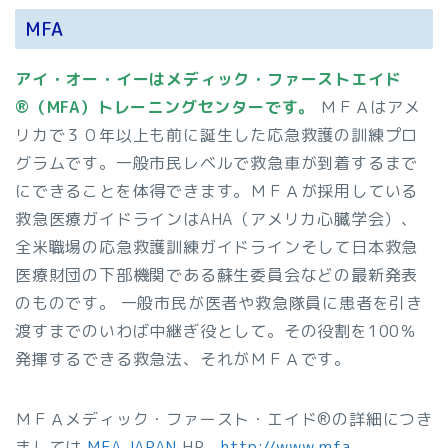
MFA
アイ・オー・イーはメディック・ファーストエイド
®（MFA）トレーニングセンターです。
ＭＦＡはアメ
リカで３０年以上も前に誕生した応急救護の訓練プロ
グラムです。一般市民レベルで救急車が到着するまで
にできることを体得できます。ＭＦＡが採用している
救急医療ガイドラインはAHA（アメリカ心臓学会）、
全米職場の応急救護訓練ガイドラインそして日本救急
医療財団の下部機関である蘇生委員会などの最新発表
のものです。 一般市民が医者や救急隊員に患者を引き
渡すまでのいわば中継ぎ役として。その役割を100％
発揮するできる救急法、それがＭＦＡです。
ＭＦＡメディック・ファースト・エイド®の詳細につき
ましては
MFA JAPAN
HP
http://www.mfa-