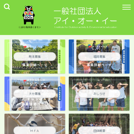
熊本募集
福岡募集
大分募集
おしらせ
ＭＦＡ
団体概要