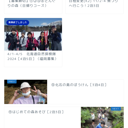
【募集締切】①②③④どんぐ
日程変更(K2) 11/2-4 魚つり
りの森（日帰りコース）
へ行こう！2泊3日
無事終了しました
4/1-4/5 北海道自然探検隊
2024［4泊5日］（福岡募集）
⑨化石の島のぼうけん［3泊4日］
⑪はじめての森あそび［2泊3日］