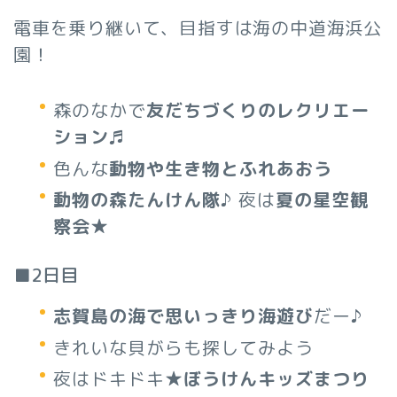
電車を乗り継いて、目指すは海の中道海浜公
園！
森のなかで
友だちづくりのレクリエー
ション
♬
色んな
動物や生き物とふれあおう
動物の森たんけん隊
♪ 夜は
夏の星空観
察会
★
■2日目
志賀島の海で思いっきり海遊び
だー♪
きれいな貝がらも探してみよう
夜はドキドキ★
ぼうけんキッズまつり