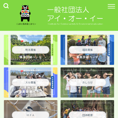
熊本募集
福岡募集
大分募集
おしらせ
ＭＦＡ
団体概要