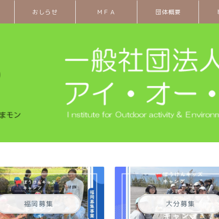
おしらせ
ＭＦＡ
団体概要
福岡募集
大分募集