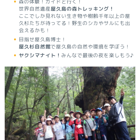
森の体験！ガイドと行く！
世界自然遺産
屋久島の森トレッキング！
ここでしか見れない生き物や樹齢千年以上の屋
久杉たちが待ってる！野生のシカやサルにも出
会えるかも！
目指せ屋久島博士！
屋久杉自然館
で屋久島の自然や環境を学ぼう！
ヤクシマナイト！
みんなで最後の夜を楽しもう♪