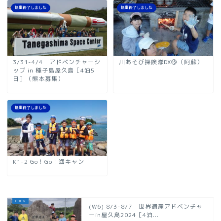
無事終了しました
無事終了しました
3/31-4/4 アドベンチャーシ
川あそび探険隊DX⑯（阿蘇）
ップ in 種子島屋久島［4泊5
日］（熊本募集）
無事終了しました
K1-2 Go！Go！海キャン
(W6) 8/3-8/7 世界遺産アドベンチャ
ーin屋久島2024［4泊...