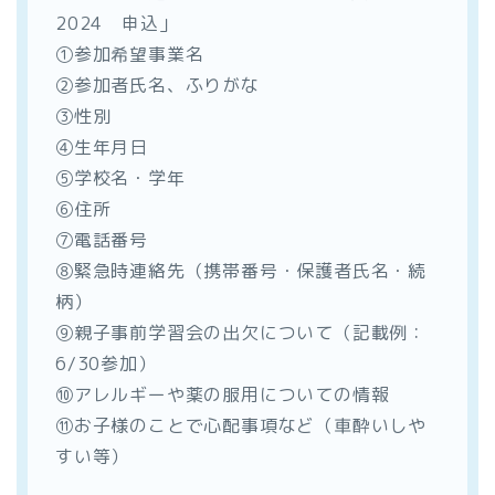
2024 申込」
①参加希望事業名
②参加者氏名、ふりがな
③性別
④生年月日
⑤学校名・学年
⑥住所
⑦電話番号
⑧緊急時連絡先（携帯番号・保護者氏名・続
柄）
⑨親子事前学習会の出欠について（記載例：
6/30参加）
⑩アレルギーや薬の服用についての情報
⑪お子様のことで心配事項など（車酔いしや
すい等）