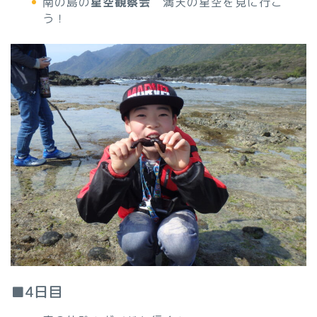
南の島の
星空観察会
満天の星空を見に行こ
う！
■4日目