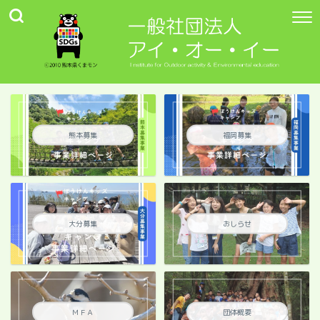
熊本募集
福岡募集
大分募集
おしらせ
ＭＦＡ
団体概要