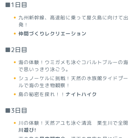
■1日目
九州新幹線、高速船に乗って屋久島に向けて出
発！
仲間づくりレクリエーション
■2日目
海の体験！ウミガメも泳ぐコバルトブルーの海
で思いっきり泳ごう。
シュノーケルに挑戦！天然の水族館タイドプー
ルで海の生き物観察！
島の秘密を探れ！！
ナイトハイク
■3日目
川の体験！天然アユも泳ぐ清流 栗生川で全開
川遊び!