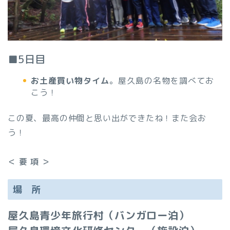
■5日目
お土産買い物タイム
。屋久島の名物を調べてお
こう！
この夏、最高の仲間と思い出ができたね！また会お
う！
＜ 要 項 ＞
場 所
屋久島青少年旅行村（バンガロー泊）