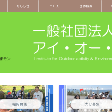
おしらせ
ＭＦＡ
団体概要
福岡募集
大分募集