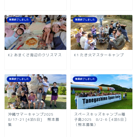
無事終了しました
無事終了しました
K2 あまくさ海辺のクリスマス
K1 たき火マスターキャンプ
無事終了しました
無事終了しました
沖縄サマーキャンプ2025
スペースキッズキャンプin種
8/17-21 [4泊5日] 熊本募
子島2025 8/2-6［4泊5日］
集
（熊本募集）