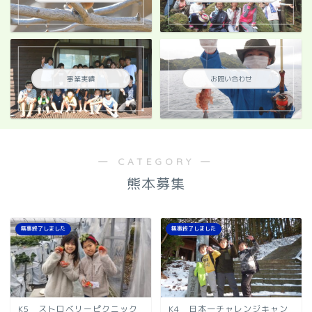
事業実績
お問い合わせ
― CATEGORY ―
熊本募集
無事終了しました
無事終了しました
K5 ストロベリーピクニック
K4 日本一チャレンジキャン