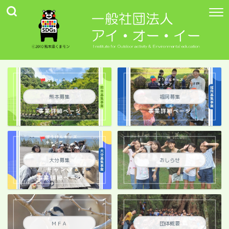
熊本募集
福岡募集
大分募集
おしらせ
ＭＦＡ
団体概要