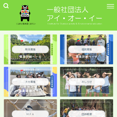
熊本募集
福岡募集
大分募集
おしらせ
ＭＦＡ
団体概要