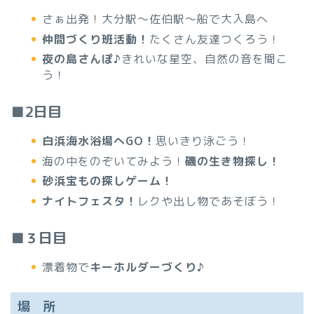
さぁ出発！大分駅～佐伯駅～船で大入島へ
仲間づくり班活動！
たくさん友達つくろう！
夜の島さんぽ♪
きれいな星空、自然の音を聞こ
う！
■2日目
白浜海水浴場へGO！
思いきり泳ごう！
海の中をのぞいてみよう！
磯の生き物探し！
砂浜宝もの探しゲーム！
ナイトフェスタ！
レクや出し物であそぼう！
■３日目
漂着物で
キーホルダーづくり♪
場 所