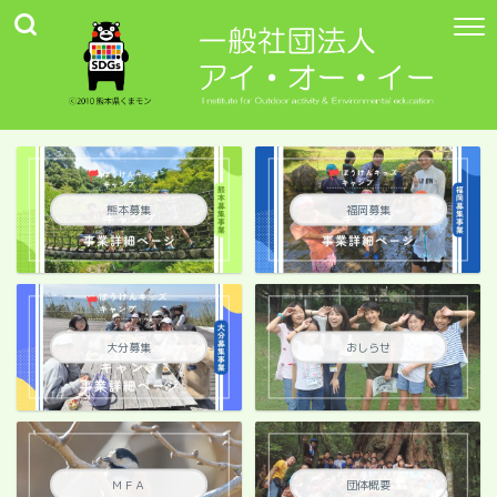
熊本募集
福岡募集
大分募集
おしらせ
ＭＦＡ
団体概要