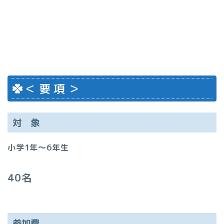
＜ 要 項 ＞
対 象
小学1年～6年生
40名
参加費