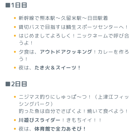
■1日目
新幹線で熊本駅～久留米駅～日田駅着
貸切バスで目指すは鯛生スポーツセンターへ！
はじめましてよろしく！ニックネームで呼び合
うよ！
夕食は、
アウトドアクッキング
！カレーを作ろ
う！
夜は、
たき火＆スイーツ！
■2日目
ニジマス釣りにしゅっぱ～つ！（上津江フィッ
シングパーク）
釣った魚は自分でさばくよ！焼いて食べよう！
川遊びスライダー
！きもちイイ！！
夜は、
体育館で全力あそび！