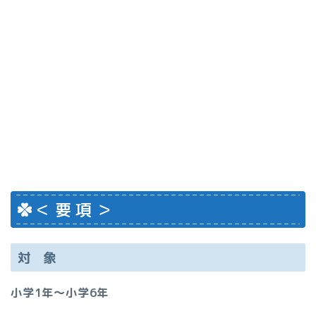
＜ 要 項 ＞
対 象
小学1年～小学6年