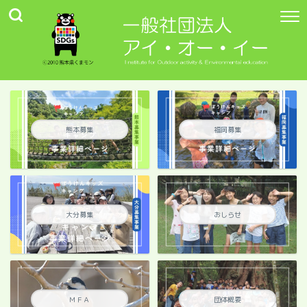
熊本募集
福岡募集
大分募集
おしらせ
ＭＦＡ
団体概要