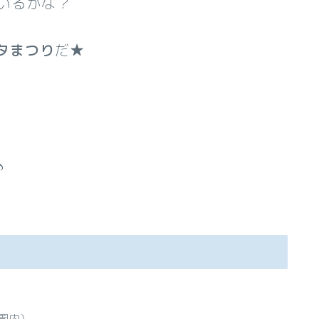
いるかな？
タまつり
だ★
♪
園内)