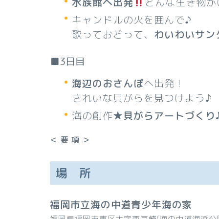
水族館へ出発
どんな生き物が
キャンドルの火を囲んで♪
歌っておどって、
わいわいサン
■3日目
海辺のおさんぽ
へ出発！
きれいな貝がらを見つけよう♪
海の創作★
貝がらアートづくり
＜ 要 項 ＞
場 所
福岡市立海の中道青少年海の家
福岡県福岡市東区大字西戸崎(海の中道海浜公