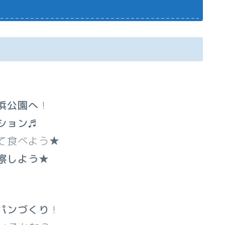
浜公園へ
！
ション
♬
て食べよう★
察しよう
★
パンづくり
！