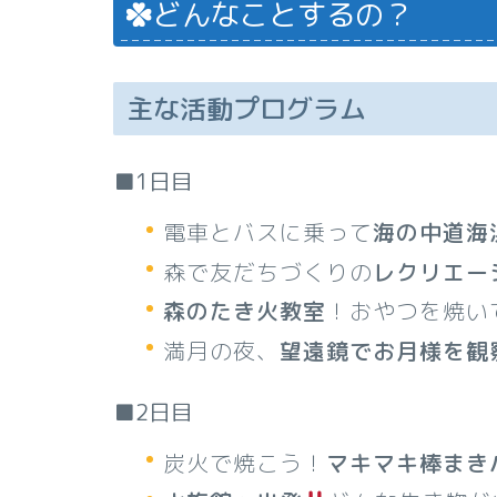
どんなことするの？
主な活動プログラム
■1日目
電車とバスに乗って
海の中道海
森で友だちづくりの
レクリエー
森のたき火教室
！おやつを焼い
満月の夜、
望遠鏡でお月様を観
■2日目
炭火で焼こう！
マキマキ棒まき