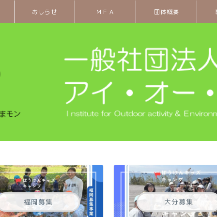
おしらせ
ＭＦＡ
団体概要
福岡募集
大分募集