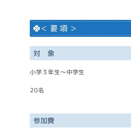
＜ 要 項 ＞
対 象
小学３
年生～中学生
20名
参加費