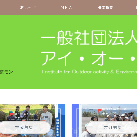
おしらせ
ＭＦＡ
団体概要
福岡募集
大分募集