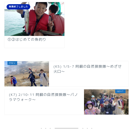
無事終了しました
①②はじめての魚釣り
(K5) 1/5-7 阿蘇の自然探険隊～めざせ
火口～
(K7) 2/10-11 阿蘇の自然探険隊～パノ
ラマウォーク～