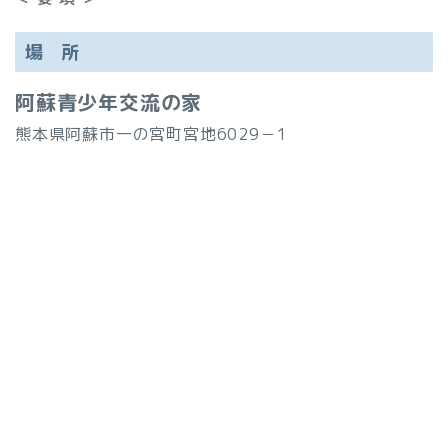
場 所
阿蘇青少年交流の家
熊本県阿蘇市一の宮町宮地6029－1