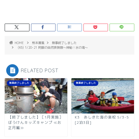
HOME
熊本募集
無事終了しました
(K6) 1/20-21 阿蘇の自然探険隊～神秘！氷の滝～
RELATED POST
無事終了しました
無事終了しました
【終了しました】［1月実施］
K3 あしきた海の楽校 5/3-5
ぼうけんキッズキャンプ ≪お
[2泊3日]
正月編≫