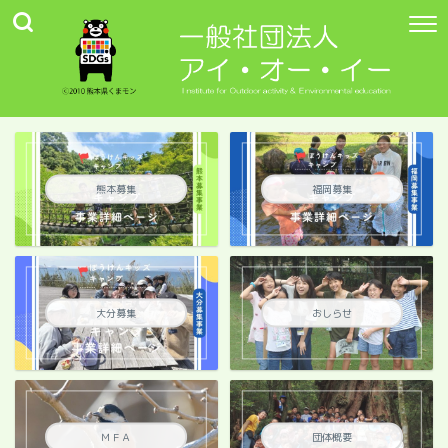
熊本募集
福岡募集
大分募集
おしらせ
ＭＦＡ
団体概要