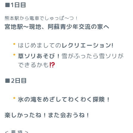
■1日目
熊本駅から電車でしゅっぱ～つ！
宮地駅～現地、阿蘇青少年交流の家へ
はじめましての
レクリエーション!
草ソリあそび！
雪がふったら雪ソリが
できるかも
■2日目
氷の滝をめざしてわくわく探険！
楽しかったね！また会おうね！
＜ 要 項 ＞