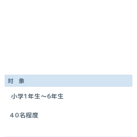
対 象
小学1年生～6年生
４0名程度