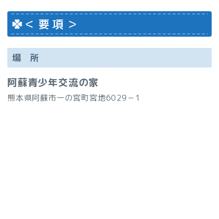
＜ 要 項 ＞
場 所
阿蘇青少年交流の家
熊本県阿蘇市一の宮町宮地6029－1