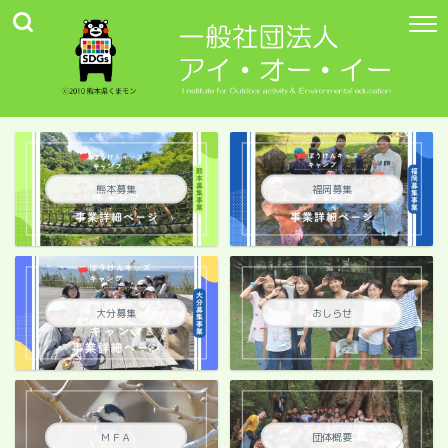
熊本募集
福岡募集
大分募集
おしらせ
ＭＦＡ
団体概要