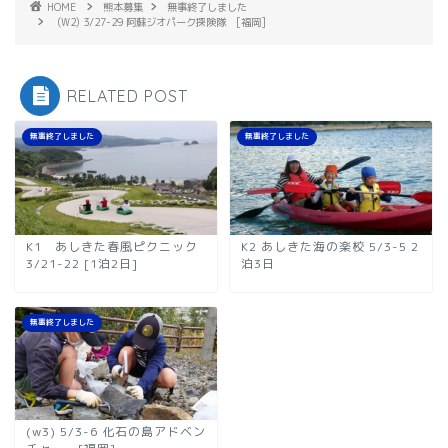
HOME
熊本募集
無事終了しました
(W2) 3/27-29 阿蘇ジオパーク探険隊 [福岡]
RELATED POST
無事終了しました
無事終了しました
K1 あしきた春風ピクニック
K2 あしきた海の楽校 5/3-5 2
3/21-22 [1泊2日]
泊3日
無事終了しました
(w3) 5/3-6 化石の島アドベン