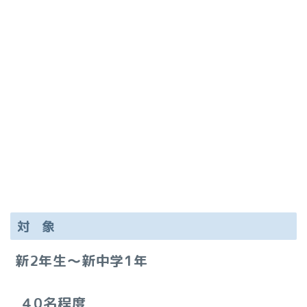
対 象
新2年生～新中学1年
４0名程度