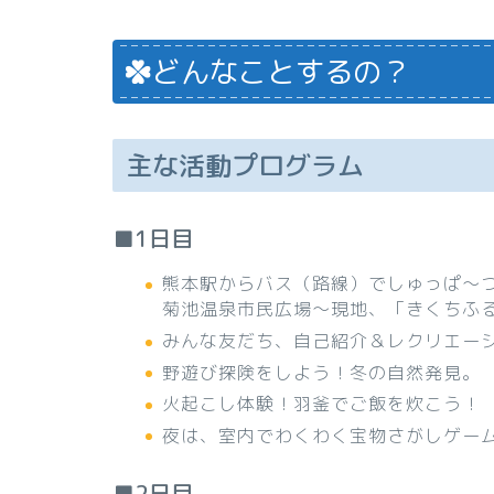
どんなことするの？
主な活動プログラム
■1日目
熊本駅からバス（路線）でしゅっぱ～
菊池温泉市民広場～現地、「きくちふ
みんな友だち、自己紹介＆レクリエー
野遊び探険をしよう！冬の自然発見。
火起こし体験！羽釜でご飯を炊こう！
夜は、室内でわくわく宝物さがしゲー
■2日目