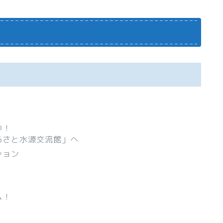
つ！
るさと水源交流館」へ
ション
ム！