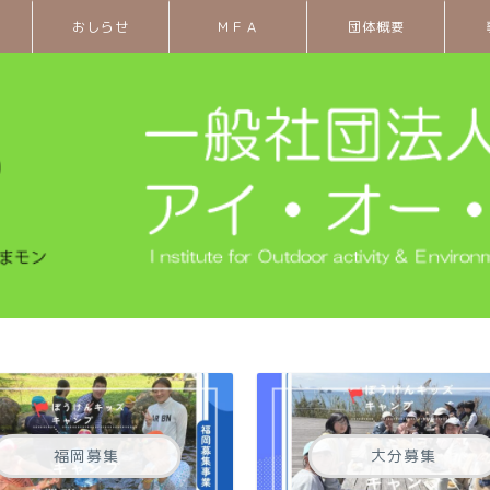
おしらせ
ＭＦＡ
団体概要
福岡募集
大分募集