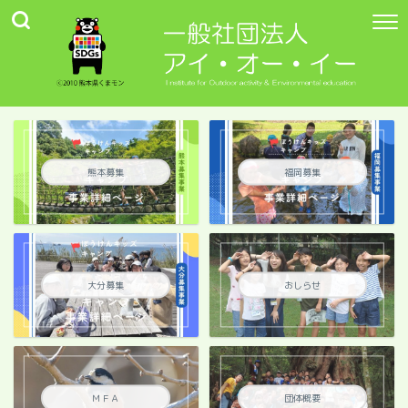
熊本募集
福岡募集
大分募集
おしらせ
ＭＦＡ
団体概要