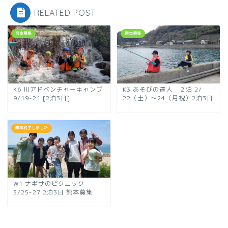
RELATED POST
熊本募集
熊本募集
K6 川アドベンチャーキャンプ
K3 あそびの達人 ２泊 2/
9/19-21 [2泊3日]
22（土）～24（月祝）2泊3日
無事終了しました
W1 ナギサのピクニック
3/25-27 2泊3日 熊本募集