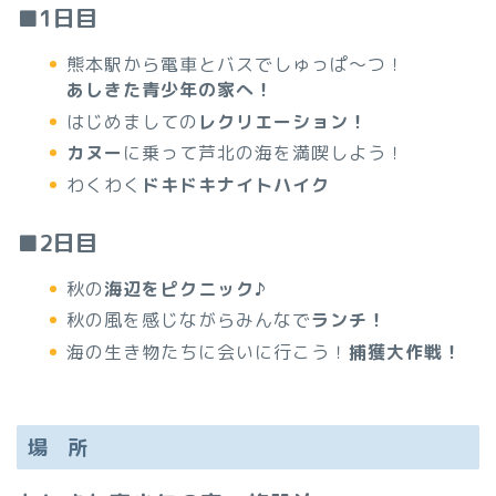
■1日目
熊本駅から電車とバスでしゅっぱ～つ！
あしきた青少年の家へ！
はじめましての
レクリエーション！
カヌー
に乗って芦北の海を満喫しよう！
わくわく
ドキドキナイトハイク
■2日目
秋の
海辺をピクニック♪
秋の風を感じながらみんなで
ランチ！
海の生き物たちに会いに行こう！
捕獲大作戦！
場 所