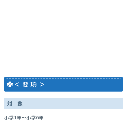
＜ 要 項 ＞
対 象
小学1年～小学6年