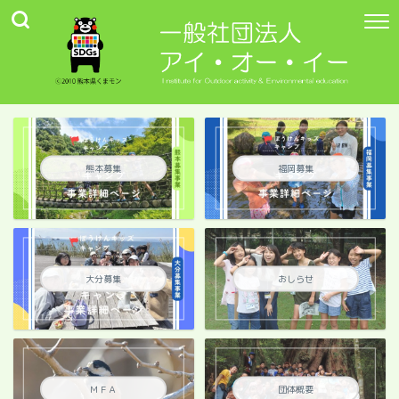
熊本募集
福岡募集
大分募集
おしらせ
ＭＦＡ
団体概要