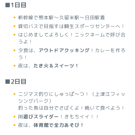
■1日目
新幹線で熊本駅～久留米駅～日田駅着
貸切バスで目指すは鯛生スポーツセンターへ！
はじめましてよろしく！ニックネームで呼び合
うよ！
夕食は、
アウトドアクッキング
！カレーを作ろ
う！
夜は、
たき火＆スイーツ！
■2日目
ニジマス釣りにしゅっぱ～つ！（上津江フィッ
シングパーク）
釣った魚は自分でさばくよ！焼いて食べよう！
川遊びスライダー
！きもちイイ！！
夜は、
体育館で全力あそび！