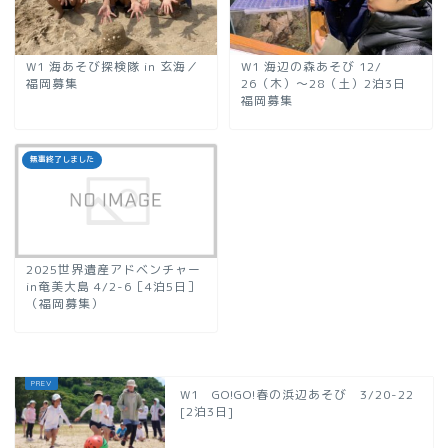
W1 海あそび探検隊 in 玄海／
W1 海辺の森あそび 12/
福岡募集
26（木）～28（土）2泊3日
福岡募集
無事終了しました
2025世界遺産アドベンチャー
in奄美大島 4/2-6［4泊5日］
（福岡募集）
W1 GO!GO!春の浜辺あそび 3/20-22
[2泊3日]