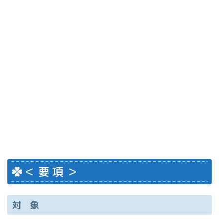
＜ 要 項 ＞
対 象