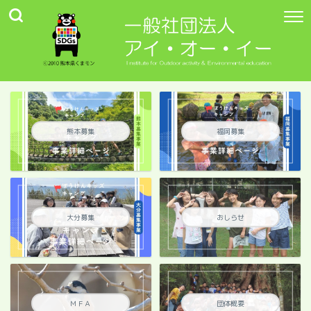
熊本募集
福岡募集
大分募集
おしらせ
ＭＦＡ
団体概要