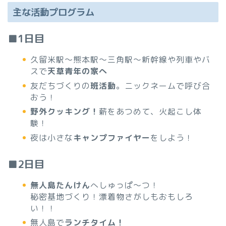
主な活動プログラム
■1日目
久留米駅～熊本駅～三角駅～新幹線や列車やバ
スで
天草青年の家へ
友だちづくりの
班活動
。ニックネームで呼び合
おう！
野外クッキング！
薪をあつめて、火起こし体
験！
夜は小さな
キャンプファイヤー
をしよう！
■2日目
無人島たんけん
へしゅっぱ～つ！
秘密基地づくり！漂着物さがしもおもしろ
い！！
無人島で
ランチタイム！