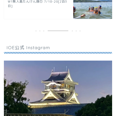
W1無人島たんけん隊① 7/18-20[2泊3
日]
IOE公式 Instagram