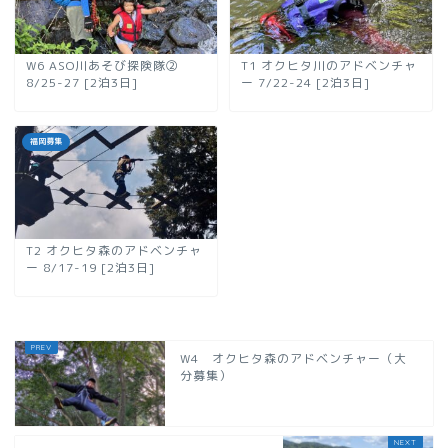
W6 ASO川あそび探険隊②
T1 オクヒタ川のアドベンチャ
8/25-27 [2泊3日]
ー 7/22-24 [2泊3日]
福岡募集
T2 オクヒタ森のアドベンチャ
ー 8/17-19 [2泊3日]
W4 オクヒタ森のアドベンチャー（大
分募集）