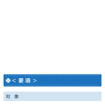
＜ 要 項 ＞
対 象