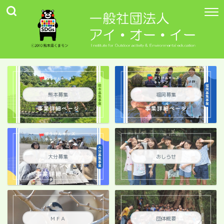
熊本募集
福岡募集
大分募集
おしらせ
ＭＦＡ
団体概要