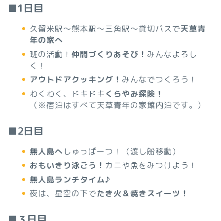
■1日目
久留米駅～熊本駅～三角駅～貸切バスで
天草青
年の家へ
班の活動！
仲間づくりあそび！
みんなよろし
く！
アウトドアクッキング！
みんなでつくろう！
わくわく、ドキドキ
くらやみ探険！
（※宿泊はすべて天草青年の家館内泊です。）
■2日目
無人島へ
しゅっぱーつ！（渡し船移動）
おもいきり泳ごう！
カニや魚をみつけよう！
無人島ランチタイム♪
夜は、星空の下で
たき火＆焼きスイーツ！
■３日目